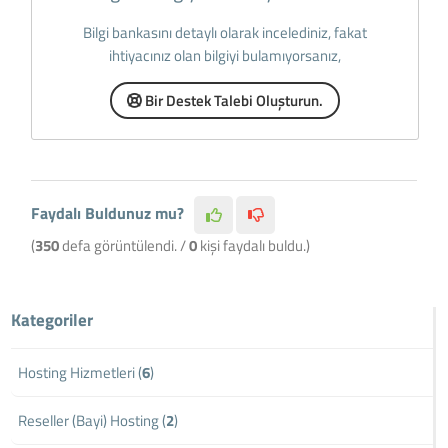
Bilgi bankasını detaylı olarak incelediniz, fakat
ihtiyacınız olan bilgiyi bulamıyorsanız,
Bir Destek Talebi Oluşturun.
Faydalı Buldunuz mu?
(
350
defa görüntülendi. /
0
kişi faydalı buldu.)
Kategoriler
Hosting Hizmetleri (
6
)
Reseller (Bayi) Hosting (
2
)