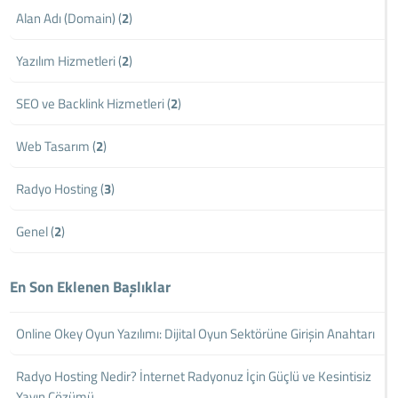
Alan Adı (Domain) (
2
)
Yazılım Hizmetleri (
2
)
SEO ve Backlink Hizmetleri (
2
)
Web Tasarım (
2
)
Radyo Hosting (
3
)
Genel (
2
)
En Son Eklenen Başlıklar
Online Okey Oyun Yazılımı: Dijital Oyun Sektörüne Girişin Anahtarı
Radyo Hosting Nedir? İnternet Radyonuz İçin Güçlü ve Kesintisiz
Yayın Çözümü