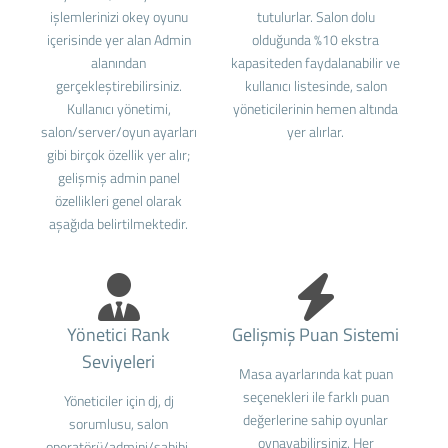
işlemlerinizi okey oyunu
tutulurlar. Salon dolu
içerisinde yer alan Admin
olduğunda %10 ekstra
alanından
kapasiteden faydalanabilir ve
gerçekleştirebilirsiniz.
kullanıcı listesinde, salon
Kullanıcı yönetimi,
yöneticilerinin hemen altında
salon/server/oyun ayarları
yer alırlar.
gibi birçok özellik yer alır;
gelişmiş admin panel
özellikleri genel olarak
aşağıda belirtilmektedir.
Yönetici Rank
Gelişmiş Puan Sistemi
Seviyeleri
Masa ayarlarında kat puan
seçenekleri ile farklı puan
Yöneticiler için dj, dj
değerlerine sahip oyunlar
sorumlusu, salon
oynayabilirsiniz. Her
operatörü/admini/sahibi,