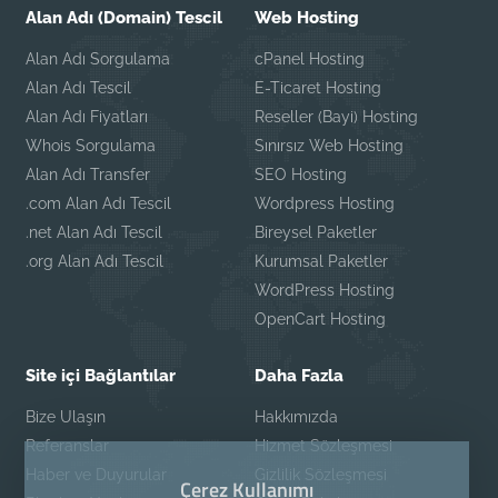
Alan Adı (Domain) Tescil
Web Hosting
Alan Adı Sorgulama
cPanel Hosting
Alan Adı Tescil
E-Ticaret Hosting
Alan Adı Fiyatları
Reseller (Bayi) Hosting
Whois Sorgulama
Sınırsız Web Hosting
Alan Adı Transfer
SEO Hosting
.com Alan Adı Tescil
Wordpress Hosting
.net Alan Adı Tescil
Bireysel Paketler
.org Alan Adı Tescil
Kurumsal Paketler
WordPress Hosting
OpenCart Hosting
Site içi Bağlantılar
Daha Fazla
Bize Ulaşın
Hakkımızda
Referanslar
Hizmet Sözleşmesi
Haber ve Duyurular
Gizlilik Sözleşmesi
Çerez Kullanımı