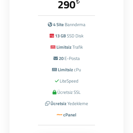
290
₺
4 Site
Barındırma
13 GB
SSD Disk
Limitsiz
Trafik
20
E-Posta
Limitsiz
cPu
LiteSpeed
Ücretsiz SSL
Ücretsiz
Yedekleme
cPanel