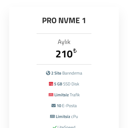
PRO NVME 1
Aylık
210
₺
2 Site
Barındırma
5 GB
SSD Disk
Limitsiz
Trafik
10
E-Posta
Limitsiz
cPu
LiteSpeed